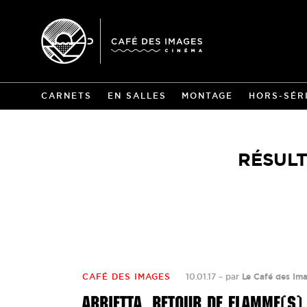
CARNETS
EN SALLES
MONTAGE
HORS-SÉR
RÉSULT
CAFÉ DES IMAGES
10.01.17
–
par
Le Café des Im
ARRIETTA, RETOUR DE FLAMME(S)