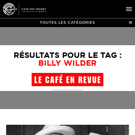
TOUTES LES CATÉGORIES
À L’AFFICHE
ÉVÉNEMENTS
RÉSULTATS POUR LE TAG :
CAFÉ DU CINÉ
BILLY WILDER
PRATIQUE
ÉDUCATION AUX IMAGES