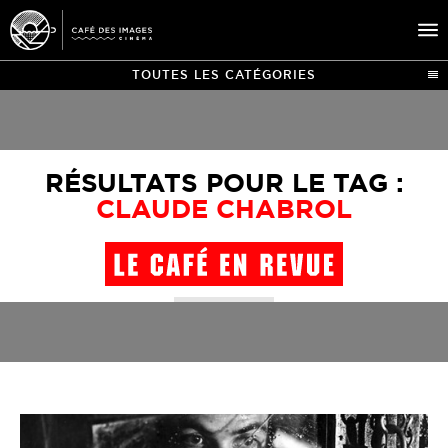
TOUTES LES CATÉGORIES
À L’AFFICHE
ÉVÉNEMENTS
RÉSULTATS POUR LE TAG :
CAFÉ DU CINÉ
CLAUDE CHABROL
PRATIQUE
ÉDUCATION AUX IMAGES