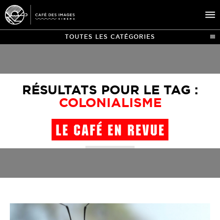
TOUTES LES CATÉGORIES
À L’AFFICHE
ÉVÉNEMENTS
RÉSULTATS POUR LE TAG :
CAFÉ DU CINÉ
COLONIALISME
PRATIQUE
ÉDUCATION AUX IMAGES