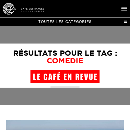
TOUTES LES CATÉGORIES
À L’AFFICHE
ÉVÉNEMENTS
RÉSULTATS POUR LE TAG :
CAFÉ DU CINÉ
COMEDIE
PRATIQUE
ÉDUCATION AUX IMAGES