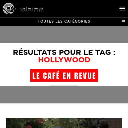
TOUTES LES CATÉGORIES
À L’AFFICHE
ÉVÉNEMENTS
RÉSULTATS POUR LE TAG :
CAFÉ DU CINÉ
HOLLYWOOD
PRATIQUE
ÉDUCATION AUX IMAGES