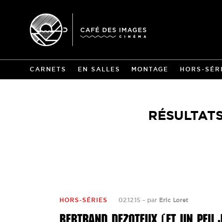
CARNETS
EN SALLES
MONTAGE
HORS-SÉR
RÉSULTATS
HORS-SÉRIES
02.12.15
–
par
Eric Loret
BERTRAND DEZOTEUX (ET UN PEU J.