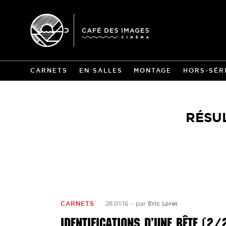
CARNETS
EN SALLES
MONTAGE
HORS-SÉR
RÉSUL
CARNETS
28.01.16
–
par
Eric Loret
IDENTIFICATIONS D’UNE BÊTE (2/