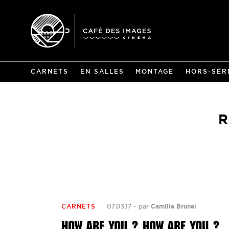
CARNETS
EN SALLES
MONTAGE
HORS-SÉR
R
CARNETS
07.03.17
–
par
Camille Brunel
HOW ARE YOU ? HOW ARE YOU ?