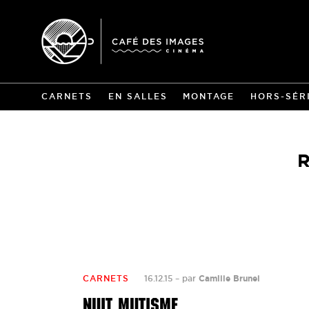
CARNETS
EN SALLES
MONTAGE
HORS-SÉR
R
CARNETS
16.12.15
–
par
Camille Brunel
NUIT MUTISME