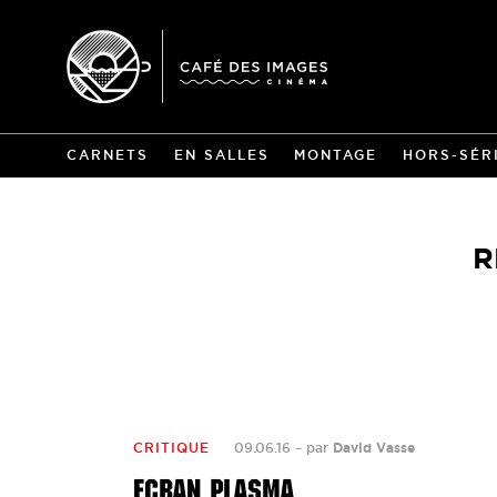
CARNETS
EN SALLES
MONTAGE
HORS-SÉR
R
CRITIQUE
09.06.16
–
par
David Vasse
ECRAN PLASMA