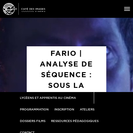
À L’AFFICHE
ÉVÉNEMENTS
FARIO |
CAFÉ DU CINÉ
ANALYSE DE
PRATIQUE
SÉQUENCE :
ÉDUCATION AUX IMAGES
SOUS LA
SURFACE
LYCÉENS ET APPRENTIS AU CINÉMA
PROGRAMMATION
INSCRIPTION
ATELIERS
DOSSIERS FILMS
RESSOURCES PÉDAGOGIQUES
CONTACT