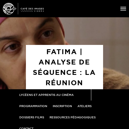
À L’AFFICHE
ÉVÉNEMENTS
FATIMA |
CAFÉ DU CINÉ
ANALYSE DE
PRATIQUE
SÉQUENCE : LA
ÉDUCATION AUX IMAGES
RÉUNION
LYCÉENS ET APPRENTIS AU CINÉMA
PROGRAMMATION
INSCRIPTION
ATELIERS
DOSSIERS FILMS
RESSOURCES PÉDAGOGIQUES
CONTACT