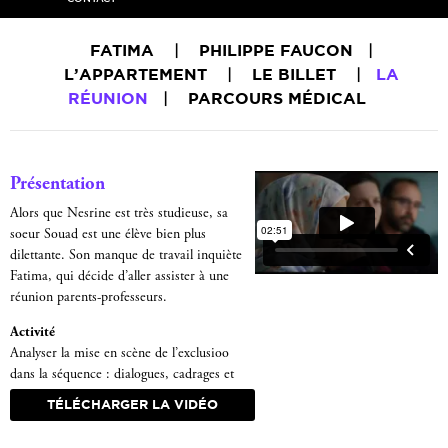
FATIMA
|
PHILIPPE FAUCON
|
L’APPARTEMENT
|
LE BILLET
|
LA
RÉUNION
|
PARCOURS MÉDICAL
Présentation
Alors que Nesrine est très studieuse, sa
soeur Souad est une élève bien plus
dilettante. Son manque de travail inquiète
Fatima, qui décide d’aller assister à une
réunion parents-professeurs.
Activité
Analyser la mise en scène de l’exclusioo
dans la séquence : dialogues, cadrages et
profondeur de champ.
TÉLÉCHARGER LA VIDÉO