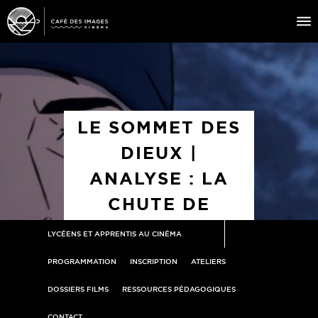
À L’AFFICHE
ÉVÉNEMENTS
LE SOMMET DES
CAFÉ DU CINÉ
DIEUX |
PRATIQUE
ANALYSE : LA
ÉDUCATION AUX IMAGES
CHUTE DE
HABU
LYCÉENS ET APPRENTIS AU CINÉMA
PROGRAMMATION
INSCRIPTION
ATELIERS
DOSSIERS FILMS
RESSOURCES PÉDAGOGIQUES
CONTACT