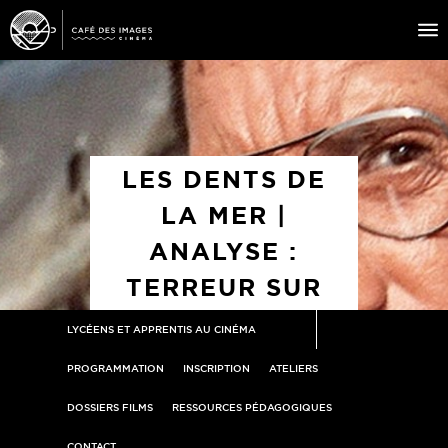
À L’AFFICHE
ÉVÉNEMENTS
LES DENTS DE
CAFÉ DU CINÉ
LA MER |
PRATIQUE
ANALYSE :
ÉDUCATION AUX IMAGES
TERREUR SUR
LA PLAGE
LYCÉENS ET APPRENTIS AU CINÉMA
PROGRAMMATION
INSCRIPTION
ATELIERS
DOSSIERS FILMS
RESSOURCES PÉDAGOGIQUES
CONTACT