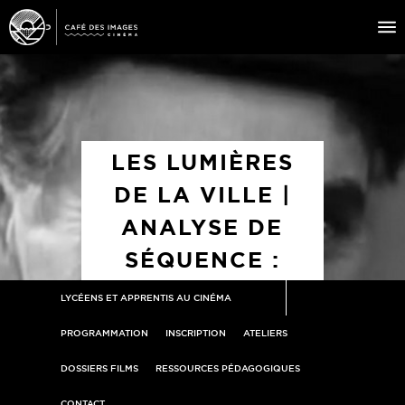
À L’AFFICHE
ÉVÉNEMENTS
LES LUMIÈRES
CAFÉ DU CINÉ
DE LA VILLE |
PRATIQUE
ANALYSE DE
ÉDUCATION AUX IMAGES
SÉQUENCE :
LES
LYCÉENS ET APPRENTIS AU CINÉMA
RETROUVAILLES
PROGRAMMATION
INSCRIPTION
ATELIERS
FINALES
DOSSIERS FILMS
RESSOURCES PÉDAGOGIQUES
CONTACT