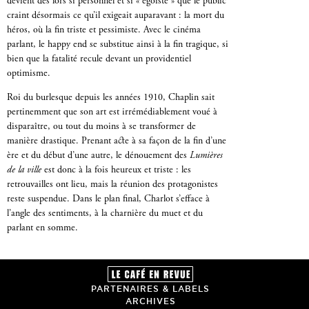
devient dès lors si personnel et si « égoïste » que le public
craint désormais ce qu’il exigeait auparavant : la mort du
héros, où la fin triste et pessimiste. Avec le cinéma
parlant, le happy end se substitue ainsi à la fin tragique, si
bien que la fatalité recule devant un providentiel
optimisme.
Roi du burlesque depuis les années 1910, Chaplin sait
pertinemment que son art est irrémédiablement voué à
disparaître, ou tout du moins à se transformer de
manière drastique. Prenant acte à sa façon de la fin d’une
ère et du début d’une autre, le dénouement des
Lumières
de la ville
est donc à la fois heureux et triste : les
retrouvailles ont lieu, mais la réunion des protagonistes
reste suspendue. Dans le plan final, Charlot s’efface à
l’angle des sentiments, à la charnière du muet et du
parlant en somme.
PARTENAIRES & LABELS
ARCHIVES