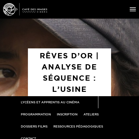
À L’AFFICHE
ÉVÉNEMENTS
RÊVES D’OR |
CAFÉ DU CINÉ
ANALYSE DE
PRATIQUE
SÉQUENCE :
ÉDUCATION AUX IMAGES
L’USINE
LYCÉENS ET APPRENTIS AU CINÉMA
PROGRAMMATION
INSCRIPTION
ATELIERS
DOSSIERS FILMS
RESSOURCES PÉDAGOGIQUES
CONTACT