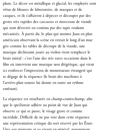
plans. Le décor est métallique et glacial, les employés sont
vêtus de blouses de laboratoire, de masques et de
casques, et ils s’affairent à dépecer et découper par des
gestes très rapides des carcasses et morceaux de viande
qui sont déversés en continu par des tapis roulants
mécanisés. À partir du 3e plan qui montre Juan en plan
américain observant la scène en retrait le long d’un mur
gris comme les tables de découpe de la viande, une
musique déchirante jouée au violon vient remplacer le
bruit initial : c’est l’une des très rares occasions dans le
film où intervient une musique non diégétique, qui vient
ici renforcer l’impression de monstrueuse étrangeté qui
se dégage de la séquence (le bruit des machines à
l’arrière-plan sonore lui donne en outre un rythme
entêtant).
La séquence est structurée en champ-contrechamp, afin
que le spectateur adhère au point de vue de Juan qui
observe ce qui se passe, le visage grave et comme
incrédule. Difficile de ne pas voir dans cette séquence
une représentation critique du sort réservé par les États-
Unis aux migrants et au vivant en général, notamment