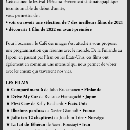
Cette année, le festival Télérama -événement cinématographique
incontournable du début d’année,
vous permettra de :
• voir ou revoir
une sélection de 7 des meilleurs films de 2021
• découvrir 1 film de 2022 en avant-première
Pour l’occasion, le Café des images s’est attaché à vous proposer
une programmation qui résonne avec le monde. De la Finlande au
Japon, en passant par l’Iran ou les États-Unis, ces films ont
également en commun une intensité qui nous permet de vibrer
avec les enjeux qui traversent nos vies.
LES FILMS
★ Compartiment 6
de Juho Kuosmanen
• Finlande
★ Drive My Car
de Ryusuke Hamaguchi •
Japon
★ First Cow
de Kelly Reichardt
• États-Unis
★ Illusions perdues
de Xavier Giannoli
• France
★ Julie (en 12 chapitres)
de Joachim Trier •
Norvège
★ La Loi de Téhéran
de Saeed Roustayi
• Iran