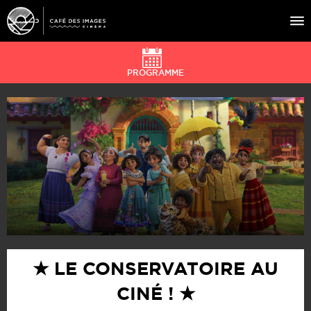
PROGRAMME
À L’AFFICHE
ÉVÉNEMENTS
CAFÉ DU CINÉ
PRATIQUE
ÉDUCATION AUX IMAGES
★ LE CONSERVATOIRE AU
CINÉ ! ★