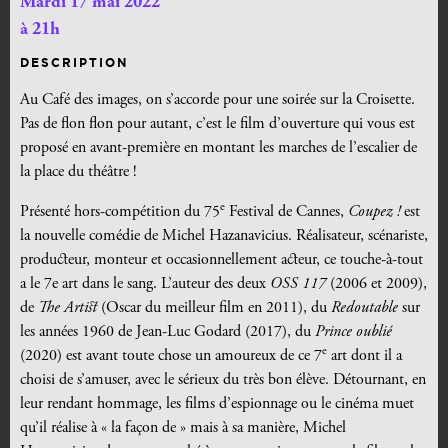
Mardi 17 mai 2022
à 21h
DESCRIPTION
Au Café des images, on s’accorde pour une soirée sur la Croisette.
Pas de flon flon pour autant, c’est le film d’ouverture qui vous est
proposé en avant-première en montant les marches de l’escalier de
la place du théâtre !
e
Présenté hors-compétition du 75
Festival de Cannes,
Coupez !
est
la nouvelle comédie de Michel Hazanavicius.
Réalisateur, scénariste,
producteur, monteur et occasionnellement acteur, ce touche-à-tout
a le 7e art dans le sang. L
’auteur des deux
OSS 117
(2006 et 2009),
de
The Artist
(Oscar du meilleur film en 2011), du
Redoutable
sur
les années 1960 de Jean-Luc Godard (2017), du
Prince oublié
e
(2020) est avant toute chose un amoureux de ce 7
art dont il a
choisi de s’amuser, avec le sérieux du très bon élève. Détournant, en
leur rendant hommage, les films d’espionnage ou le cinéma muet
qu’il réalise à « la façon de » mais à sa manière, Michel