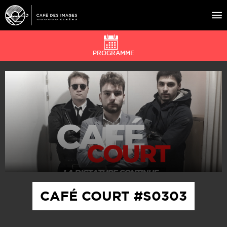
PROGRAMME
À L’AFFICHE
ÉVÉNEMENTS
CAFÉ DU CINÉ
PRATIQUE
ÉDUCATION AUX IMAGES
CAFÉ COURT #S0303