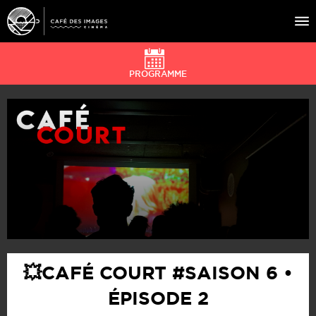
PROGRAMME
À L’AFFICHE
ÉVÉNEMENTS
CAFÉ DU CINÉ
PRATIQUE
ÉDUCATION AUX IMAGES
💥CAFÉ COURT #SAISON 6 •
ÉPISODE 2