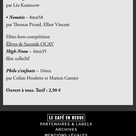
par Léa Kuniecow
•
Nemésis
– 8mn58
par Thomas Pivard, Elliot Vincent
Films hors-compétition
Élèves de Seconde OCAV
High-Noon
– 4mn35
film collectif
Philo z’enfants
– 16mn
par Coline Houlette et Marion Garnier
Ouvert à tous. Tarif : 2,50 €
PARTENAIRES & LABELS
ARCHIVES
MENTIONS LÉGALES