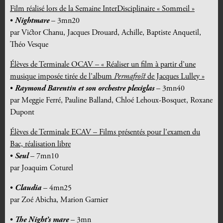
Film réalisé lors de la Semaine InterDisciplinaire « Sommeil »
•
Nightmare
– 3mn20
par Victor Chanu, Jacques Drouard, Achille, Baptiste Anquetil,
Théo Vesque
Élèves de Terminale OCAV – « Réaliser un film à partir d’une
musique imposée tirée de l’album
Permafrost
de Jacques Lulley »
•
Raymond Barentin et son orchestre plexiglas
– 3mn40
par Meggie Ferré, Pauline Balland, Chloé Lehoux-Bosquet, Roxane
Dupont
Élèves de Terminale ECAV – Films présentés pour l’examen du
Bac, réalisation libre
•
Seul
– 7mn10
par Joaquim Coturel
•
Claudia
– 4mn25
par Zoé Abicha, Marion Garnier
•
The Night’s mare
– 3mn