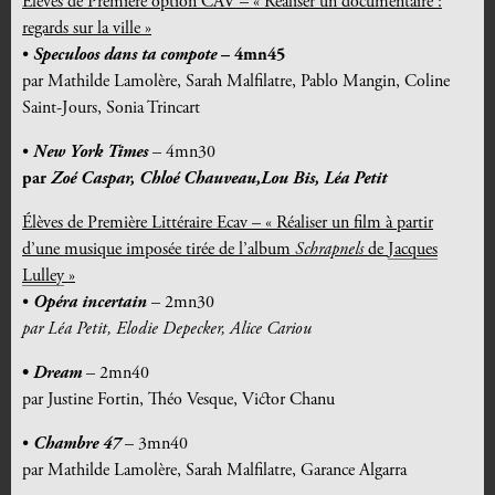
Élèves de Première option CAV – « Réaliser un documentaire :
regards sur la ville »
•
Speculoos dans ta compote
– 4mn45
par Mathilde Lamolère, Sarah Malfilatre, Pablo Mangin, Coline
Saint-Jours, Sonia Trincart
•
New York Times
– 4mn30
par
Zoé Caspar, Chloé Chauveau,Lou Bis, Léa Petit
Élèves de Première Littéraire Ecav – « Réaliser un film à partir
d’une musique imposée tirée de l’album
Schrapnels
de
Jacques
Lulley
»
•
Opéra incertain
– 2mn30
par Léa Petit, Elodie Depecker, Alice Cariou
•
Dream
– 2mn40
par Justine Fortin, Théo Vesque, Victor Chanu
•
Chambre 47
– 3mn40
par Mathilde Lamolère, Sarah Malfilatre, Garance Algarra