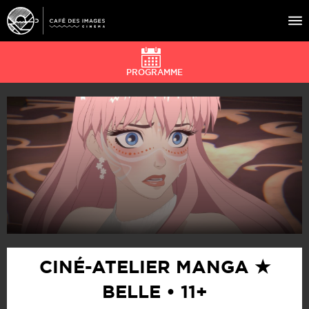
PROGRAMME
À L’AFFICHE
ÉVÉNEMENTS
CAFÉ DU CINÉ
PRATIQUE
ÉDUCATION AUX IMAGES
CINÉ-ATELIER MANGA ★
BELLE • 11+