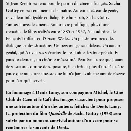
Si Jean Renoir est tenu pour le patron du cinéma français,
Sacha
Guitry
en est certainement le maître. Auteur et acteur de génie,
travailleur infatigable et dialoguiste hors pair, Sacha Guitry
s’amusait avec le cinéma. Son œuvre prolifique, plus d’une
trentaine de films
réalisés entre 1885 et 1957,
était admirée de
François Truffaut et d’Orson Welles. Un plaisir savoureux des
dialogues et des situations. Un personnage scandaleux. Un auteur
génial, qui écrivait ses scénarios, les réalisait et les interprétait. Et
paradoxalement, un cinéaste mésestimé. Peut-être parce que jouant
de sa stature comme de sa posture, il en irritait plus d’un. Peut-être
parce que nul autre cinéaste que lui n’a jamais affiché tant de réserve
pour l’art qu’il servait.
En hommage à Denis Lamy, son compagnon Michel, le Ciné-
Club de Caen et le Café des images s’associent pour proposer
une soirée autour d’un des auteurs fétiches de Denis Lamy.
La projection du film
Quadrille
de Sacha Guitry (1938) sera
suivie par un moment convivial autour d’un verre pour se
remémorer le souvenir de Denis.