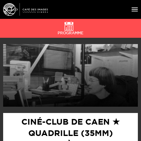
PROGRAMME
À L’AFFICHE
ÉVÉNEMENTS
CAFÉ DU CINÉ
PRATIQUE
ÉDUCATION AUX IMAGES
CINÉ-CLUB DE CAEN ★
QUADRILLE (35MM)