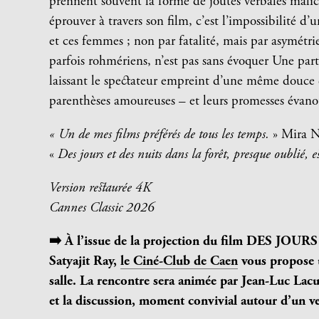
prennent souvent la forme de joutes verbales malic
éprouver à travers son film, c’est l’impossibilité 
et ces femmes ; non par fatalité, mais par asymétri
parfois rohmériens, n’est pas sans évoquer Une pa
laissant le spectateur empreint d’une même douce 
parenthèses amoureuses – et leurs promesses évano
« Un de mes films préférés de tous les temps.
» Mira N
«
Des jours et des nuits dans la forêt, presque oublié, e
Version restaurée 4K
Cannes Classic 2026
➡️
À l’issue de la projection du film DES J
Satyajit Ray,
le Ciné-Club de Caen
vous propose 
salle. La rencontre sera animée par Jean-Luc La
et la discussion, moment convivial autour d’un ve