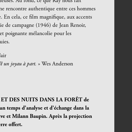
ieuses. Au fond, ce que Ray nous fait
d’une rencontre authentique entre ces hommes
e. En cela, ce film magnifique, aux accents
rtie de campagne (1946) de Jean Renoir,
et poignante mélancolie pour les
uies.
air
st un joyau à part.
» Wes Anderson
OURS ET DES NUITS DANS LA FOR
Ê
T de
un temps d’analyse et d’échange dans la
cuve et Milann Baupin.
Après la projection
rre offert.