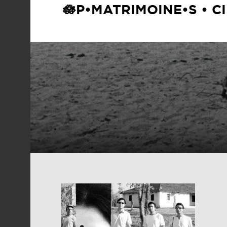
🪷P•MATRIMOINE•S • C