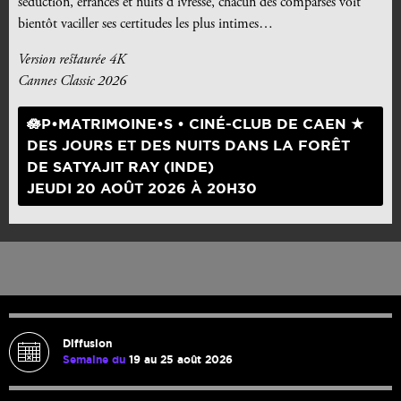
séduction, errances et nuits d’ivresse, chacun des comparses voit
bientôt vaciller ses certitudes les plus intimes…
Version restaurée 4K
Cannes Classic 2026
🪷P•MATRIMOINE•S • CINÉ-CLUB DE CAEN ★
DES JOURS ET DES NUITS DANS LA FORÊT
DE SATYAJIT RAY (INDE)
JEUDI 20 AOÛT 2026 À 20H30
Diffusion
Semaine du
19 au 25 août 2026