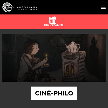
PROGRAMME
À L’AFFICHE
ÉVÉNEMENTS
CAFÉ DU CINÉ
PRATIQUE
ÉDUCATION AUX IMAGES
CINÉ-PHILO