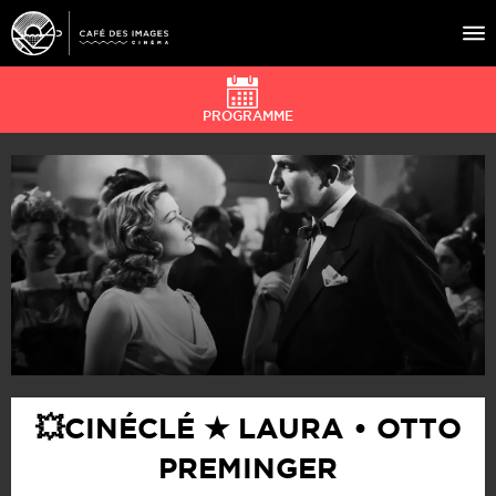
PROGRAMME
À L’AFFICHE
ÉVÉNEMENTS
CAFÉ DU CINÉ
PRATIQUE
ÉDUCATION AUX IMAGES
💥CINÉCLÉ ★ LAURA • OTTO
PREMINGER