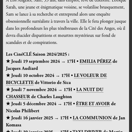
À Los Angeles, Sam, 33 ans, sans emploi, rêve de célébrité. Lorsque
Sarah, une jeune et énigmatique voisine, se volatilise brusquement,
Sam se lance à sa recherche et entreprend alors une enquête
obsessionnelle surréaliste à travers la ville. Elle le fera plonger jusque
dans les profondeurs les plus ténébreuses de la Cité des Anges, où il
devra élucider disparitions et meurtres mystérieux sur fond de
scandales et de conspirations.
Les CinéCLÉ Saison 2024/2025 :
★ Jeudi 19 septembre 2024 → 17H •
EMILIA PÉREZ
de
Jacques Audiard
★ Jeudi 10 octobre 2024 → 17H •
LE VOLEUR DE
BICYCLETTE
de Vittorio de Sica
★ Jeudi 7 novembre 2024 → 17H •
LA NUIT DU
CHASSEUR
de Charles Laughton
★ Jeudi 5 décembre 2024 → 17H •
ÊTRE ET AVOIR
de
Nicolas Philibert
★ Jeudi 16 janvier 2025 → 17H •
LA COMMUNION
de Jan
Komasa