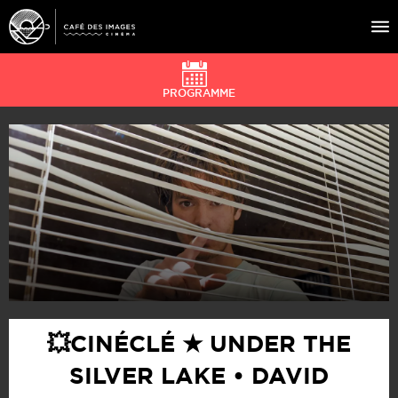
PROGRAMME
À L’AFFICHE
ÉVÉNEMENTS
CAFÉ DU CINÉ
PRATIQUE
ÉDUCATION AUX IMAGES
💥CINÉCLÉ ★ UNDER THE
SILVER LAKE • DAVID