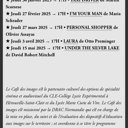
★ Jeudi 30 janvier 2025 → 17H •
TAXI DRIVER
de Martin
Scorsese
★ Jeudi 27 février 2025 → 17H •
I’M YOUR MAN
de Maria
Schrader
★ Jeudi 27 mars 2025 → 17H •
PERSONAL SHOPPER
de
Olivier Assayas
★ Jeudi 3 avril 2025 → 17H •
LAURA
de Otto Preminger
★ Jeudi 15 mai 2025 → 17H •
UNDER THE SILVER LAKE
de David Robert Mitchell
Le Café des images est le partenaire culturel des options de spécialité
cinéma et audiovisuel du CLE-Collège Lycée Expérimental à
Hérouville-Saint-Clair et du Lycée Marie Curie de Vire. Le Café des
images est missionné par la DRAC Normandie qui est en charge de
la mise en place, du suivi et de l’évaluation des dispositifs d’éducation
aux images sur le territoire ; et coordonne à ce titre le programme