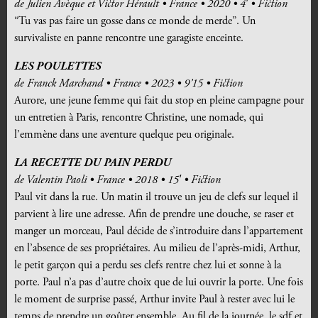
d
e
Julien Avèque et Victor Hérault • France • 2020 • 4′ • Fiction
“Tu vas pas faire un gosse dans ce monde de merde”. Un
survivaliste en panne rencontre une garagiste enceinte.
LES POULETTES
d
e
Franck Marchand • France • 2023 • 9’15 • Fiction
Aurore, une jeune femme qui fait du stop en pleine campagne pour
un entretien à Paris, rencontre Christine, une nomade, qui
l’emmène dans une aventure quelque peu originale.
LA RECETTE DU PAIN PERDU
d
e
Valentin Paoli • France • 2018 • 15′ • Fiction
Paul vit dans la rue. Un matin il trouve un jeu de clefs sur lequel il
parvient à lire une adresse. Afin de prendre une douche, se raser et
manger un morceau, Paul décide de s’introduire dans l’appartement
en l’absence de ses propriétaires. Au milieu de l’après-midi, Arthur,
le petit garçon qui a perdu ses clefs rentre chez lui et sonne à la
porte. Paul n’a pas d’autre choix que de lui ouvrir la porte. Une fois
le moment de surprise passé, Arthur invite Paul à rester avec lui le
temps de prendre un goûter ensemble. Au fil de la journée, le sdf et