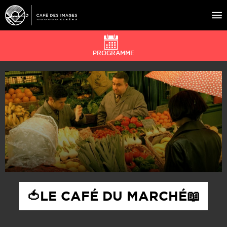
PROGRAMME
À L’AFFICHE
ÉVÉNEMENTS
CAFÉ DU CINÉ
PRATIQUE
ÉDUCATION AUX IMAGES
🍅LE CAFÉ DU MARCHÉ📖