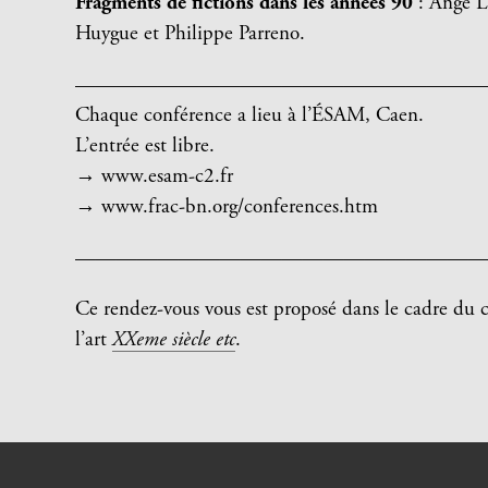
Fragments de fictions dans les années 90
: Ange L
Huygue et Philippe Parreno.
————————————————————
Chaque conférence a lieu à l’ÉSAM, Caen.
L’entrée est libre.
→ www.esam-c2.fr
→ www.frac-bn.org/conferences.htm
———————————————————
Ce rendez-vous vous est proposé dans le cadre du c
l’art
XXeme siècle etc
.