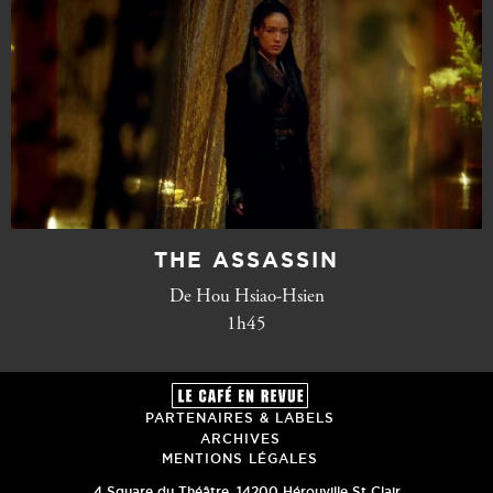
THE ASSASSIN
De Hou Hsiao-Hsien
1h45
PARTENAIRES & LABELS
ARCHIVES
MENTIONS LÉGALES
4 Square du Théâtre
,
14200
Hérouville St Clair