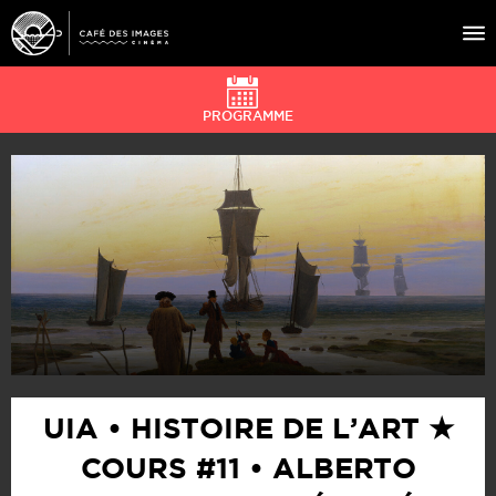
PROGRAMME
À L’AFFICHE
ÉVÉNEMENTS
CAFÉ DU CINÉ
PRATIQUE
ÉDUCATION AUX IMAGES
UIA • HISTOIRE DE L’ART ★
COURS #11 • ALBERTO