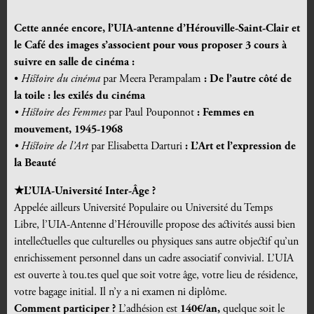
Cette année encore, l’UIA-antenne d’Hérouville-Saint-Clair et
le Café des images s’associent pour vous proposer 3 cours à
suivre en salle de cinéma :
•
Histoire du cinéma
par Meera Perampalam
: De l’autre côté de
la toile : les exilés du cinéma
• Histoire des Femmes
par Paul Pouponnot
: Femmes en
mouvement, 1945-1968
• Histoire de l’Art
par Elisabetta Darturi
: L’Art et l’expression de
la Beauté
★L’UIA-Université Inter-
Â
ge ?
Appelée ailleurs Université Populaire ou Université du Temps
Libre, l’UIA-Antenne d’Hérouville propose des activités aussi bien
intellectuelles que culturelles ou physiques sans autre objectif qu’un
enrichissement personnel dans un cadre associatif convivial. L’UIA
est ouverte à tou.tes quel que soit votre âge, votre lieu de résidence,
votre bagage initial. Il n’y a ni examen ni diplôme.
Comment participer ?
L’adhésion est
140€/an,
quelque soit le