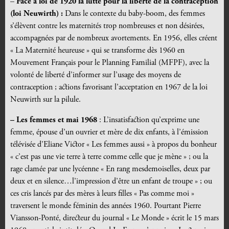
–
Face à loi de 1920 la lutte pour la liberté de la contraception
(loi Neuwirth) :
Dans le contexte du baby-boom, des femmes
s’élèvent contre les maternités trop nombreuses et non désirées,
accompagnées par de nombreux avortements. En 1956, elles créent
« La Maternité heureuse » qui se transforme dès 1960 en
Mouvement Français pour le Planning Familial (MFPF), avec la
volonté de liberté d’informer sur l’usage des moyens de
contraception ; actions favorisant l’acceptation en 1967 de la loi
Neuwirth sur la pilule.
– Les femmes et mai 1968
: L’insatisfaction qu’exprime une
femme, épouse d’un ouvrier et mère de dix enfants, à l’émission
télévisée d’Eliane Victor « Les femmes aussi » à propos du bonheur
« c’est pas une vie terre à terre comme celle que je mène » ; ou la
rage clamée par une lycéenne « En rang mesdemoiselles, deux par
deux et en silence…l’impression d’être un enfant de troupe » ; ou
ces cris lancés par des mères à leurs filles « Pas comme moi »
traversent le monde féminin des années 1960. Pourtant Pierre
Viansson-Ponté, directeur du journal « Le Monde » écrit le 15 mars