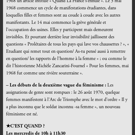
1968 un article intitulé « Quand La France s’ennuie ». Le 3 mai
1968 commence un cycle de manifestations étudiantes, dans
lesquelles filles et femmes sont au coude à coude avec les autres
manifestants. Le 14 mai commence la grève générale et
l’occupation des usines. Elles y participent mais demeurent
invisibles. Et pourtant derrière leur invisibilité jaillissent des
questions « Prolétaires de tous les pays qui lave vos chaussettes ? », «
Etudiant qui remet tout en question/ As-tu pensé aussi à remettre
en question/ les rapports de l’homme à la femme » ; ou comme le
dit l’historienne Michèle Zancarini-Fournel « Pour les femmes, mai
1968 fut comme une rivière souterraine ».
– Les débuts de la deuxième vague du féminisme :
Les
assignations de genre sont rompues : le 26 août 1970, quelque
femmes manifestent à l’Arc de Triomphe avec le mot d’ordre « Il y
a plus inconnu que le soldat inconnu -sa femme », un nouveau
féminisme est né.
★C’EST QUAND ?
Les mercredis de 10h à 11h30