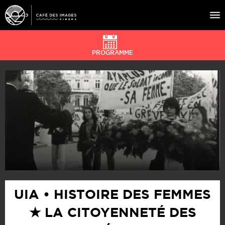
PROGRAMME
À L’AFFICHE
ÉVÉNEMENTS
CAFÉ DU CINÉ
PRATIQUE
ÉDUCATION AUX IMAGES
UIA • HISTOIRE DES FEMMES
★ LA CITOYENNETÉ DES