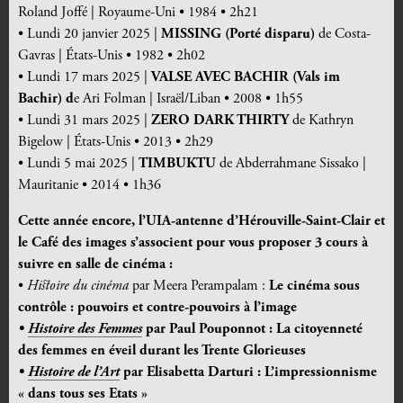
Roland Joffé | Royaume-Uni • 1984 • 2h21
• Lundi 20 janvier 2025 |
MISSING (Porté disparu
)
de Costa-
Gavras | États-Unis • 1982 • 2h02
• Lundi 17 mars 2025 |
VALSE AVEC BACHIR (Vals im
Bachir) d
e Ari Folman | Israël/Liban • 2008 • 1h55
• Lundi 31 mars 2025 |
ZERO DARK THIRTY
de Kathryn
Bigelow | États-Unis • 2013 • 2h29
• Lundi 5 mai 2025 |
TIMBUKTU
de Abderrahmane Sissako |
Mauritanie • 2014 • 1h36
Cette année encore, l’UIA-antenne d’Hérouville-Saint-Clair et
le Café des images s’associent pour vous proposer 3 cours à
suivre en salle de cinéma :
•
Histoire du cinéma
par Meera Perampalam :
Le cinéma sous
contrôle : pouvoirs et contre-pouvoirs à l’image
•
Histoire des Femmes
par Paul Pouponnot : La citoyenneté
des femmes en éveil durant les Trente Glorieuses
•
Histoire de l’Art
par Elisabetta Darturi : L’impressionnisme
« dans tous ses Etats »