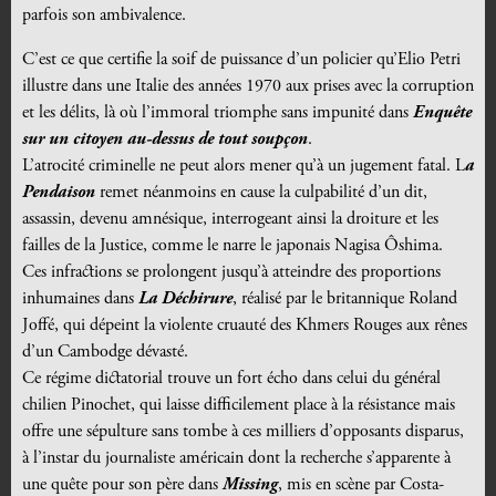
parfois son ambivalence.
C’est ce que certifie la soif de puissance d’un policier qu’Elio Petri
illustre dans une Italie des années 1970 aux prises avec la corruption
et les délits, là où l’immoral triomphe sans impunité dans
Enquête
sur un citoyen au-dessus de tout soupçon
.
L’atrocité criminelle ne peut alors mener qu’à un jugement fatal. L
a
Pendaison
remet néanmoins en cause la culpabilité d’un dit,
assassin, devenu amnésique, interrogeant ainsi la droiture et les
failles de la Justice, comme le narre le japonais Nagisa Ôshima.
Ces infractions se prolongent jusqu’à atteindre des proportions
inhumaines dans
La Déchirure
, réalisé par le britannique Roland
Joffé, qui dépeint la violente cruauté des Khmers Rouges aux rênes
d’un Cambodge dévasté.
Ce régime dictatorial trouve un fort écho dans celui du général
chilien Pinochet, qui laisse difficilement place à la résistance mais
offre une sépulture sans tombe à ces milliers d’opposants disparus,
à l’instar du journaliste américain dont la recherche s’apparente à
une quête pour son père dans
Missing
, mis en scène par Costa-