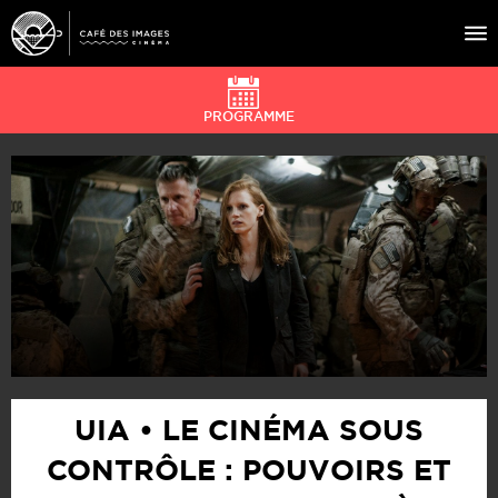
PROGRAMME
À L’AFFICHE
ÉVÉNEMENTS
CAFÉ DU CINÉ
PRATIQUE
ÉDUCATION AUX IMAGES
UIA • LE CINÉMA SOUS
CONTRÔLE : POUVOIRS ET