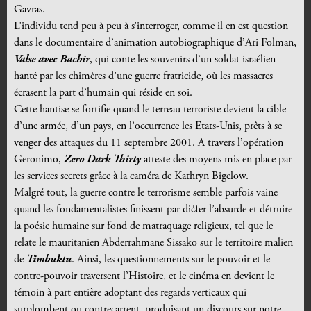
Gavras.
L’individu tend peu à peu à s’interroger, comme il en est question
dans le documentaire d’animation autobiographique d’Ari Folman,
Valse avec Bachir
, qui conte les souvenirs d’un soldat israélien
hanté par les chimères d’une guerre fratricide, où les massacres
écrasent la part d’humain qui réside en soi.
Cette hantise se fortifie quand le terreau terroriste devient la cible
d’une armée, d’un pays, en l’occurrence les Etats-Unis, prêts à se
venger des attaques du 11 septembre 2001. A travers l’opération
Geronimo,
Zero Dark Thirty
atteste des moyens mis en place par
les services secrets grâce à la caméra de Kathryn Bigelow.
Malgré tout, la guerre contre le terrorisme semble parfois vaine
quand les fondamentalistes finissent par dicter l’absurde et détruire
la poésie humaine sur fond de matraquage religieux, tel que le
relate le mauritanien Abderrahmane Sissako sur le territoire malien
de
Timbuktu
. Ainsi, les questionnements sur le pouvoir et le
contre-pouvoir traversent l’Histoire, et le cinéma en devient le
témoin à part entière adoptant des regards verticaux qui
surplombent ou contrecarrent, produisant un discours sur notre