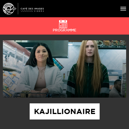
PROGRAMME
À L’AFFICHE
ÉVÉNEMENTS
CAFÉ DU CINÉ
PRATIQUE
ÉDUCATION AUX IMAGES
KAJILLIONAIRE