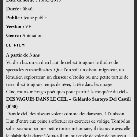
Date de sortie :
13/03/2019
Durée :
0h46
Public :
Jeune public
Version :
VF
Genre :
Animation
LE FILM
A partir de 3 ans
Vu d’en bas ou vu d’en haut, le ciel est toujours le théâtre de
spectacles extraordinaires. Que l’on soit un oiseau migrateur, un
lémurien explorateur, un chasseur d’étoiles ou une petite tortue de
terre, il est toujours temps de rêver, la tête dans les nuages !
Cinq courts-métrages poétiques pour partir à la conquête du ciel.
-
DES VAGUES DANS LE CIEL – Gildardo Santoyo Del Castill
(8’38)
Dans le ciel, des oiseaux volent comme des danseurs, à l’unisson.
L’un d’entre eux peine à effectuer ses exercices de voltige. Tombé au
sol et secouru par une petite tortue mélomane, il découvre avec elle
le plaisir de la danse ! Aura-t-il un jour envie de voler de nouveau