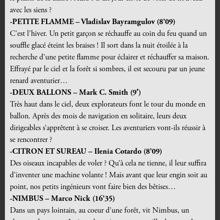
avec les siens ?
-PETITE FLAMME – Vladislav Bayramgulov (8’09)
C’est l’hiver. Un petit garçon se réchauffe au coin du feu quand un
souffle glacé éteint les braises ! Il sort dans la nuit étoilée à la
recherche d’une petite flamme pour éclairer et réchauffer sa maison.
Effrayé par le ciel et la forêt si sombres, il est secouru par un jeune
renard aventurier…
-DEUX BALLONS – Mark C. Smith (9′)
Très haut dans le ciel, deux explorateurs font le tour du monde en
ballon. Après des mois de navigation en solitaire, leurs deux
dirigeables s’apprêtent à se croiser. Les aventuriers vont-ils réussir à
se rencontrer ?
-CITRON ET SUREAU – Ilenia Cotardo (8’09)
Des oiseaux incapables de voler ? Qu’à cela ne tienne, il leur suffira
d’inventer une machine volante ! Mais avant que leur engin soit au
point, nos petits ingénieurs vont faire bien des bêtises…
-NIMBUS – Marco Nick (16’35)
Dans un pays lointain, au coeur d’une forêt, vit Nimbus, un