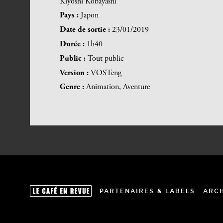
Kiyoshi Kobayashi
Pays :
Japon
Date de sortie :
23/01/2019
Durée :
1h40
Public :
Tout public
Version :
VOSTeng
Genre :
Animation, Aventure
PARTENAIRES & LABELS
ARC