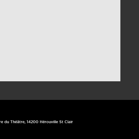
re du Théâtre
,
14200
Hérouville St Clair