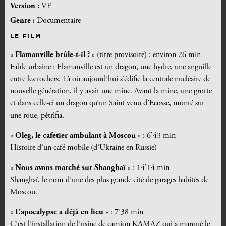
Version :
VF
Genre :
Documentaire
LE FILM
«
Flamanville brûle-t-il ?
» (titre provisoire) : environ 26 min
Fable urbaine : Flamanville est un dragon, une hydre, une anguille
entre les rochers. Là où aujourd’hui s’édifie la centrale nucléaire de
nouvelle génération, il y avait une mine. Avant la mine, une grotte
et dans celle-ci un dragon qu’un Saint venu d’Ecosse, monté sur
une roue, pétrifia.
«
Oleg, le cafetier ambulant à Moscou
» : 6’43 min
Histoire d’un café mobile (d’Ukraine en Russie)
«
Nous avons marché sur Shanghaï
» : 14’14 min
Shanghaï, le nom d’une des plus grande cité de garages habités de
Moscou.
«
L’apocalypse a déjà eu lieu
» : 7’38 min
C’est l’installation de l’usine de camion KAMAZ qui a marqué le