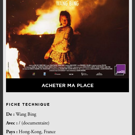
ACHETER MA PLACE
FICHE TECHNIQUE
De :
Wang Bing
Avec :
/ (documentaire)
Pays :
Hong-Kong, France