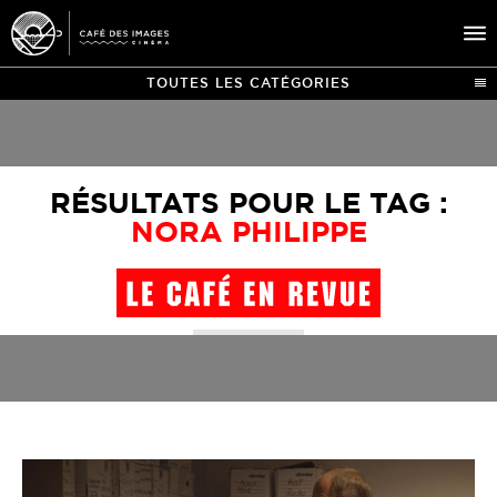
TOUTES LES CATÉGORIES
À L’AFFICHE
ÉVÉNEMENTS
RÉSULTATS POUR LE TAG :
CAFÉ DU CINÉ
NORA PHILIPPE
PRATIQUE
ÉDUCATION AUX IMAGES