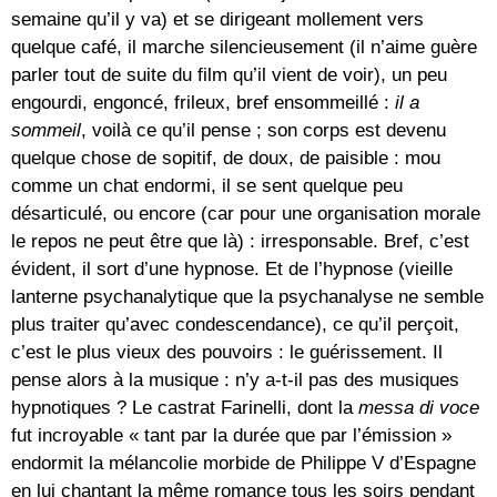
semaine qu’il y va) et se dirigeant mollement vers
quelque café, il marche silencieusement (il n’aime guère
parler tout de suite du film qu’il vient de voir), un peu
engourdi, engoncé, frileux, bref ensommeillé :
il a
sommeil
, voilà ce qu’il pense ; son corps est devenu
quelque chose de sopitif, de doux, de paisible : mou
comme un chat endormi, il se sent quelque peu
désarticulé, ou encore (car pour une organisation morale
le repos ne peut être que là) : irresponsable. Bref, c’est
évident, il sort d’une hypnose. Et de l’hypnose (vieille
lanterne psychanalytique que la psychanalyse ne semble
plus traiter qu’avec condescendance), ce qu’il perçoit,
c’est le plus vieux des pouvoirs : le guérissement. Il
pense alors à la musique : n’y a-t-il pas des musiques
hypnotiques ? Le castrat Farinelli, dont la
messa di voce
fut incroyable « tant par la durée que par l’émission »
endormit la mélancolie morbide de Philippe V d’Espagne
en lui chantant la même romance tous les soirs pendant