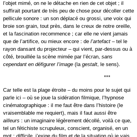
l’objet mimé, on ne le détache en rien de cet objet ; il
suffirait pourtant de très peu de chose pour décoller cette
pellicule sonore : un son déplacé ou grossi, une voix qui
broie son grain, tout près, dans le creux de notre oreille,
et la fascination recommence ; car elle ne vient jamais
que de l’artifice, ou mieux encore : de
l’artefact
– tel le
rayon dansant du projecteur – qui vient, par-dessus ou à
côté, brouillée la scène mimée par l’écran,
sans
cependant en défigurer l’image
(la
gestalt
, le sens).
***
Car telle est la plage étroite – du moins pour le sujet qui
parle ici – où se joue la sidération filmique, l’hypnose
cinématographique : il me faut être dans l’histoire (le
vraisemblable me requiert), mais il faut aussi être
ailleurs
: un imaginaire légèrement décollé, voilà ce que,
tel un fétichiste scrupuleux, conscient, organisé, en un
mot :
difficile
, j’exige du film et de la situation où je vais