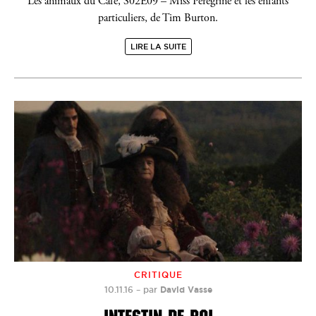
Les animaux du Café, S02E09 – Miss Peregrine et les enfants
particuliers, de Tim Burton.
LIRE LA SUITE
CRITIQUE
10.11.16
–
par
David Vasse