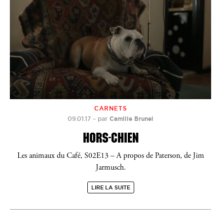
CARNETS
09.01.17
–
par
Camille Brunel
HORS-CHIEN
Les animaux du Café, S02E13 – A propos de Paterson, de Jim
Jarmusch.
LIRE LA SUITE