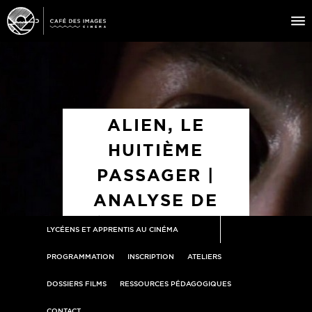
À L’AFFICHE
ÉVÉNEMENTS
ALIEN, LE
CAFÉ DU CINÉ
HUITIÈME
PRATIQUE
PASSAGER |
ÉDUCATION AUX IMAGES
ANALYSE DE
SÉQUENCE : LE
LYCÉENS ET APPRENTIS AU CINÉMA
NOSTROMO
PROGRAMMATION
INSCRIPTION
ATELIERS
DOSSIERS FILMS
RESSOURCES PÉDAGOGIQUES
CONTACT