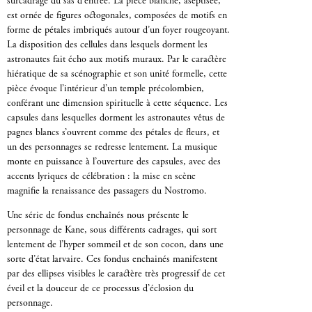
surcadrage du sas d’entrée. La pièce blanche, aseptisée,
est ornée de figures octogonales, composées de motifs en
forme de pétales imbriqués autour d’un foyer rougeoyant.
La disposition des cellules dans lesquels dorment les
astronautes fait écho aux motifs muraux. Par le caractère
hiératique de sa scénographie et son unité formelle, cette
pièce évoque l’intérieur d’un temple précolombien,
conférant une dimension spirituelle à cette séquence. Les
capsules dans lesquelles dorment les astronautes vêtus de
pagnes blancs s’ouvrent comme des pétales de fleurs, et
un des personnages se redresse lentement. La musique
monte en puissance à l’ouverture des capsules, avec des
accents lyriques de célébration : la mise en scène
magnifie la renaissance des passagers du Nostromo.
Une série de fondus enchaînés nous présente le
personnage de Kane, sous différents cadrages, qui sort
lentement de l’hyper sommeil et de son cocon, dans une
sorte d’état larvaire. Ces fondus enchainés manifestent
par des ellipses visibles le caractère très progressif de cet
éveil et la douceur de ce processus d’éclosion du
personnage.