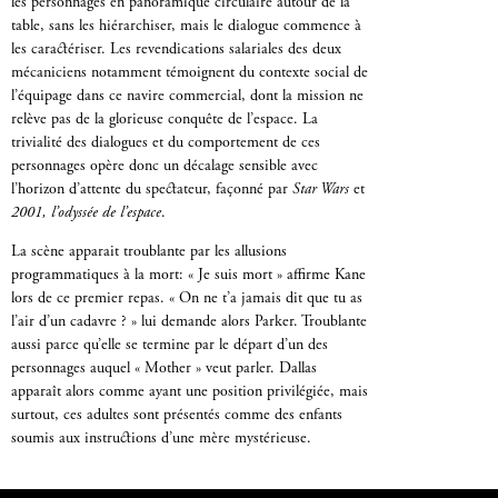
les personnages en panoramique circulaire autour de la
table, sans les hiérarchiser, mais le dialogue commence à
les caractériser. Les revendications salariales des deux
mécaniciens notamment témoignent du contexte social de
l’équipage dans ce navire commercial, dont la mission ne
relève pas de la glorieuse conquête de l’espace. La
trivialité des dialogues et du comportement de ces
personnages opère donc un décalage sensible avec
l’horizon d’attente du spectateur, façonné par
Star Wars
et
2001, l’odyssée de l’espace
.
La scène apparait troublante par les allusions
programmatiques à la mort: « Je suis mort » affirme Kane
lors de ce premier repas. « On ne t’a jamais dit que tu as
l’air d’un cadavre ? » lui demande alors Parker. Troublante
aussi parce qu’elle se termine par le départ d’un des
personnages auquel « Mother » veut parler. Dallas
apparaît alors comme ayant une position privilégiée, mais
surtout, ces adultes sont présentés comme des enfants
soumis aux instructions d’une mère mystérieuse.