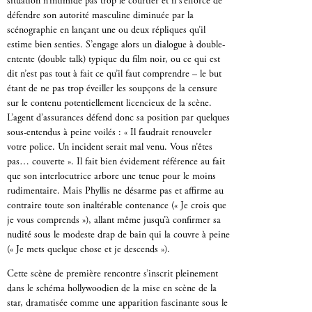
situation n’intimide pas trop le courtier et il s’efforce de
défendre son autorité masculine diminuée par la
scénographie en lançant une ou deux répliques qu’il
estime bien senties. S’engage alors un dialogue à double-
entente (double talk) typique du film noir, ou ce qui est
dit n’est pas tout à fait ce qu’il faut comprendre – le but
étant de ne pas trop éveiller les soupçons de la censure
sur le contenu potentiellement licencieux de la scène.
L’agent d’assurances défend donc sa position par quelques
sous-entendus à peine voilés : « Il faudrait renouveler
votre police. Un incident serait mal venu. Vous n’êtes
pas… couverte ». Il fait bien évidement référence au fait
que son interlocutrice arbore une tenue pour le moins
rudimentaire. Mais Phyllis ne désarme pas et affirme au
contraire toute son inaltérable contenance (« Je crois que
je vous comprends »), allant même jusqu’à confirmer sa
nudité sous le modeste drap de bain qui la couvre à peine
(« Je mets quelque chose et je descends »).
Cette scène de première rencontre s’inscrit pleinement
dans le schéma hollywoodien de la mise en scène de la
star, dramatisée comme une apparition fascinante sous le