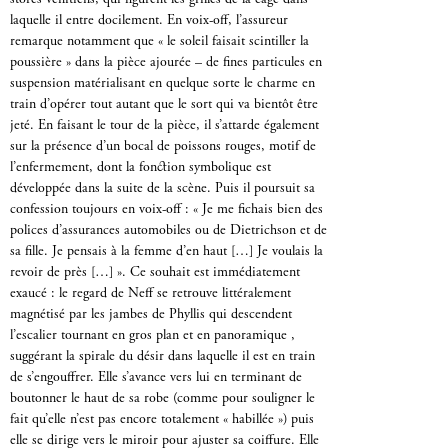
stores vénitiens, qui figurent les grilles de la cage dans
laquelle il entre docilement. En voix-off, l’assureur
remarque notamment que « le soleil faisait scintiller la
poussière » dans la pièce ajourée – de fines particules en
suspension matérialisant en quelque sorte le charme en
train d’opérer tout autant que le sort qui va bientôt être
jeté. En faisant le tour de la pièce, il s’attarde également
sur la présence d’un bocal de poissons rouges, motif de
l’enfermement, dont la fonction symbolique est
développée dans la suite de la scène. Puis il poursuit sa
confession toujours en voix-off : « Je me fichais bien des
polices d’assurances automobiles ou de Dietrichson et de
sa fille. Je pensais à la femme d’en haut […] Je voulais la
revoir de près […] ». Ce souhait est immédiatement
exaucé : le regard de Neff se retrouve littéralement
magnétisé par les jambes de Phyllis qui descendent
l’escalier tournant en gros plan et en panoramique ,
suggérant la spirale du désir dans laquelle il est en train
de s’engouffrer. Elle s’avance vers lui en terminant de
boutonner le haut de sa robe (comme pour souligner le
fait qu’elle n’est pas encore totalement « habillée ») puis
elle se dirige vers le miroir pour ajuster sa coiffure. Elle