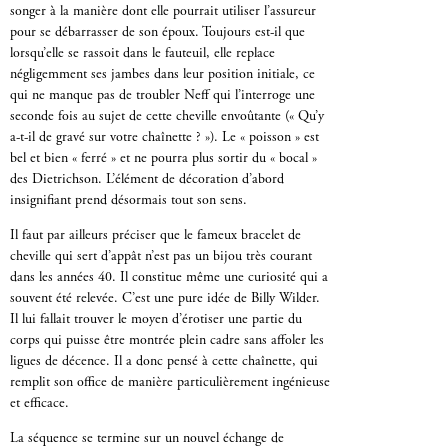
songer à la manière dont elle pourrait utiliser l’assureur
pour se débarrasser de son époux. Toujours est-il que
lorsqu’elle se rassoit dans le fauteuil, elle replace
négligemment ses jambes dans leur position initiale, ce
qui ne manque pas de troubler Neff qui l’interroge une
seconde fois au sujet de cette cheville envoûtante (« Qu’y
a-t-il de gravé sur votre chaînette ? »). Le « poisson » est
bel et bien « ferré » et ne pourra plus sortir du « bocal »
des Dietrichson. L’élément de décoration d’abord
insignifiant prend désormais tout son sens.
Il faut par ailleurs préciser que le fameux bracelet de
cheville qui sert d’appât n’est pas un bijou très courant
dans les années 40. Il constitue même une curiosité qui a
souvent été relevée. C’est une pure idée de Billy Wilder.
Il lui fallait trouver le moyen d’érotiser une partie du
corps qui puisse être montrée plein cadre sans affoler les
ligues de décence. Il a donc pensé à cette chaînette, qui
remplit son office de manière particulièrement ingénieuse
et efficace.
La séquence se termine sur un nouvel échange de