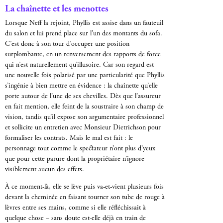
La chaînette et les menottes
Lorsque Neff la rejoint, Phyllis est assise dans un fauteuil
du salon et lui prend place sur l’un des montants du sofa.
C’est donc à son tour d’occuper une position
surplombante, en un renversement des rapports de force
qui n’est naturellement qu’illusoire. Car son regard est
une nouvelle fois polarisé par une particularité que Phyllis
s’ingénie à bien mettre en évidence : la chaînette qu’elle
porte autour de l’une de ses chevilles. Dès que l’assureur
en fait mention, elle feint de la soustraire à son champ de
vision, tandis qu’il expose son argumentaire professionnel
et sollicite un entretien avec Monsieur Dietrichson pour
formaliser les contrats. Mais le mal est fait : le
personnage tout comme le spectateur n’ont plus d’yeux
que pour cette parure dont la propriétaire n’ignore
visiblement aucun des effets.
À ce moment-là, elle se lève puis va-et-vient plusieurs fois
devant la cheminée en faisant tourner son tube de rouge à
lèvres entre ses mains, comme si elle réfléchissait à
quelque chose – sans doute est-elle déjà en train de