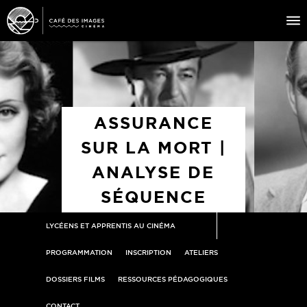
À L’AFFICHE
ÉVÉNEMENTS
ASSURANCE
CAFÉ DU CINÉ
SUR LA MORT |
PRATIQUE
ANALYSE DE
ÉDUCATION AUX IMAGES
SÉQUENCE
LYCÉENS ET APPRENTIS AU CINÉMA
PROGRAMMATION
INSCRIPTION
ATELIERS
DOSSIERS FILMS
RESSOURCES PÉDAGOGIQUES
CONTACT