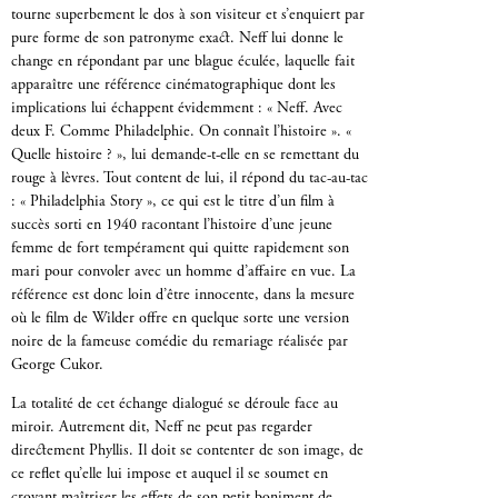
tourne superbement le dos à son visiteur et s’enquiert par
pure forme de son patronyme exact. Neff lui donne le
change en répondant par une blague éculée, laquelle fait
apparaître une référence cinématographique dont les
implications lui échappent évidemment : « Neff. Avec
deux F. Comme Philadelphie. On connaît l’histoire ». «
Quelle histoire ? », lui demande-t-elle en se remettant du
rouge à lèvres. Tout content de lui, il répond du tac-au-tac
: « Philadelphia Story », ce qui est le titre d’un film à
succès sorti en 1940 racontant l’histoire d’une jeune
femme de fort tempérament qui quitte rapidement son
mari pour convoler avec un homme d’affaire en vue. La
référence est donc loin d’être innocente, dans la mesure
où le film de Wilder offre en quelque sorte une version
noire de la fameuse comédie du remariage réalisée par
George Cukor.
La totalité de cet échange dialogué se déroule face au
miroir. Autrement dit, Neff ne peut pas regarder
directement Phyllis. Il doit se contenter de son image, de
ce reflet qu’elle lui impose et auquel il se soumet en