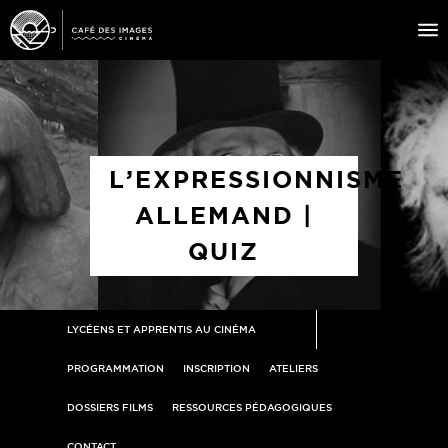
À L’AFFICHE
ÉVÉNEMENTS
L’EXPRESSIONNISME
CAFÉ DU CINÉ
ALLEMAND |
PRATIQUE
QUIZ
ÉDUCATION AUX IMAGES
LYCÉENS ET APPRENTIS AU CINÉMA
PROGRAMMATION
INSCRIPTION
ATELIERS
DOSSIERS FILMS
RESSOURCES PÉDAGOGIQUES
CONTACT