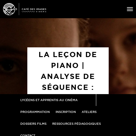
À L’AFFICHE
ÉVÉNEMENTS
LA LEÇON DE
CAFÉ DU CINÉ
PIANO |
PRATIQUE
ANALYSE DE
ÉDUCATION AUX IMAGES
SÉQUENCE :
LE PIANO DU
LYCÉENS ET APPRENTIS AU CINÉMA
DÉSIR
PROGRAMMATION
INSCRIPTION
ATELIERS
DOSSIERS FILMS
RESSOURCES PÉDAGOGIQUES
CONTACT